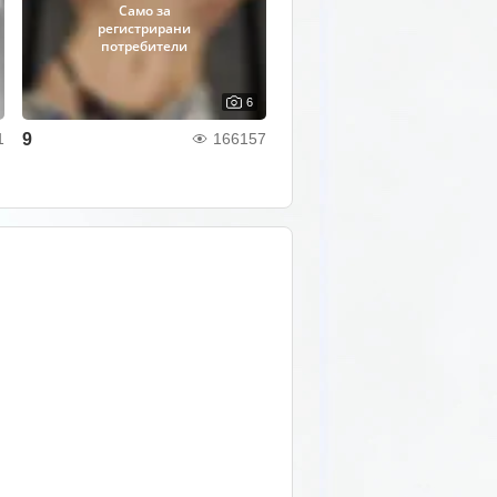
Само за
регистрирани
потребители
6
9
1
166157