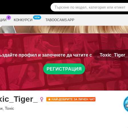
ЦИИ
КОНКУРСИ
TABOOCAMS APP
ъздайте профил и започнете да чатите с
_Toxic_Tiger_
РЕГИСТРАЦИЯ
xic_Tiger_
и, Toxic