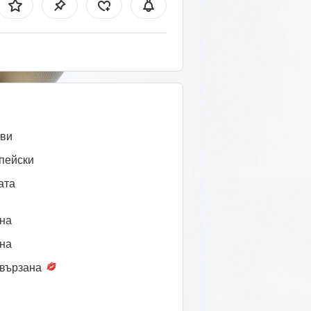
ви
пейски
ата
нa
нa
вързана