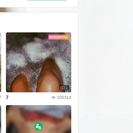
БЕЗПЛАТНО
1
7
7
105314