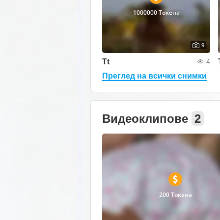
1000000 Токена
9
Tt
4
Преглед на всички снимки
Видеоклипове
2
200 Токена