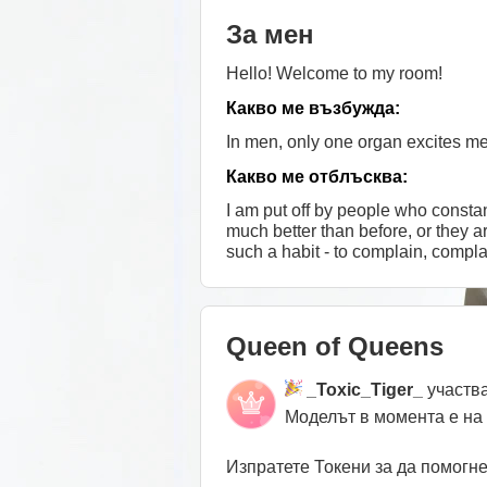
За мен
Hello! Welcome to my room!
Какво ме възбужда:
In men, only one organ excites me -
Какво ме отблъсква:
I am put off by people who constan
much better than before, or they 
such a habit - to complain, compla
people, unfortunately. Yes, it's su
Queen of Queens
_Toxic_Tiger_
участва
Моделът в момента е на
Изпратете Токени за да помогн