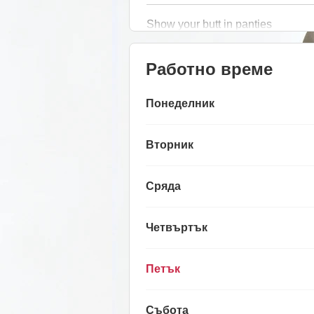
Show your butt in panties
Работно време
Понеделник
Вторник
Сряда
Четвъртък
Петък
Събота