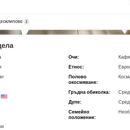
ДЕОКЛИПОВЕ
2
дела
а
Очи:
Кафя
и
Етнос:
Евро
er
Полово
Косм
окосмяване:
Гръдна обиколка:
Сред
Дупе:
Сред
Семейно
Необ
положение:
ки