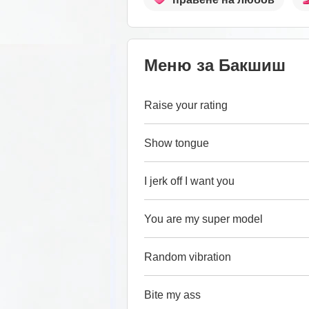
Меню за Бакшиш
Raise your rating
Show tongue
I jerk off I want you
You are my super model
Random vibration
Bite my ass