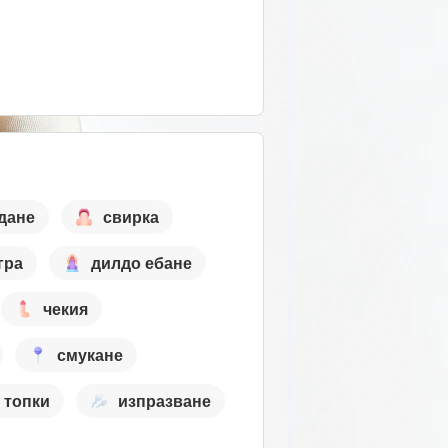
дане
свирка
гра
дилдо ебане
чекия
смукане
 топки
изпразване