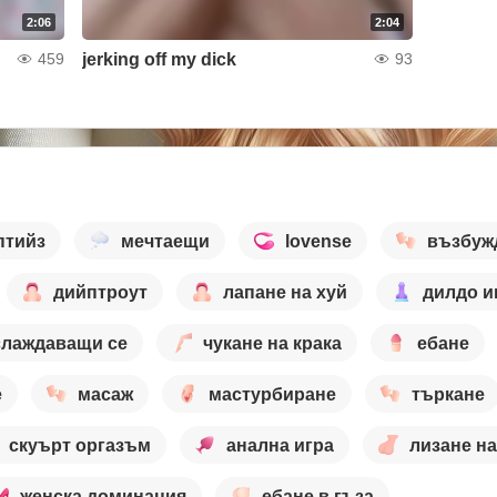
2:06
2:04
jerking off my dick
459
93
птийз
мечтаещи
lovense
възбуж
дийптроут
лапане на хуй
дилдо и
слаждаващи се
чукане на крака
ебане
е
масаж
мастурбиране
търкане
скуърт оргазъм
анална игра
лизане на
женска доминация
ебане в гъза