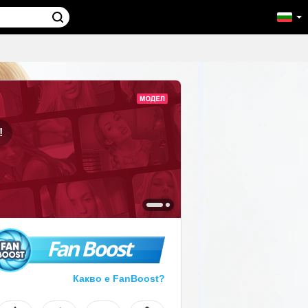
!
Fan Boost
Какво е FanBoost?