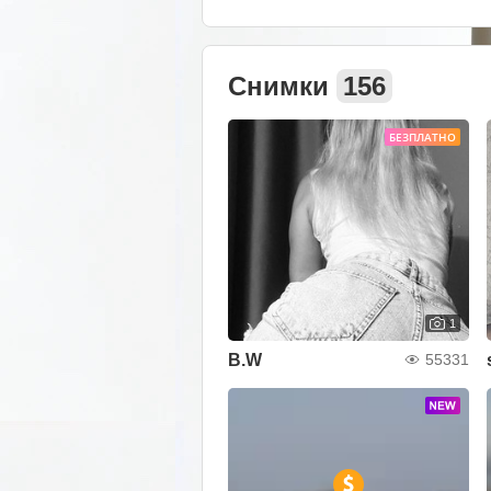
Снимки
156
БЕЗПЛАТНО
1
B.W
55331