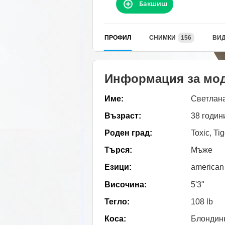
Бакшиш
ПРОФИЛ
СНИМКИ
156
ВИ
Информация за мо
Име:
Светлан
Възраст:
38 годин
Роден град:
Toxic, Tig
Търся:
Мъже
Езици:
american
Височина:
5'3"
Тегло:
108 lb
Коса:
Блондин