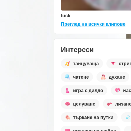
fuck
Преглед на всички клипове
Интереси
танцуваща
стри
чатене
духане
игра с дилдо
на
целуване
лизан
търкане на путки
правене на любов