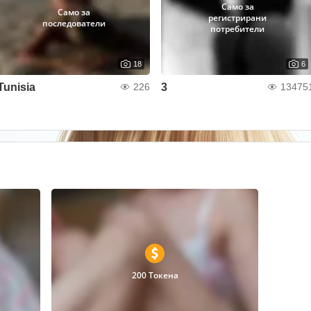
Само за
Само за
регистрирани
последователи
потребители
18
6
Tunisia
3
226
13475
200 Токена