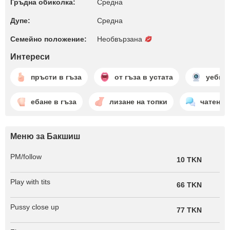
Гръдна обиколка:
Среднa
Дупе:
Среднa
Семейно положение:
Необвързана
Интереси
пръсти в гъза
от гъза в устата
уебка
ебане в гъза
лизане на топки
чатене
Меню за Бакшиш
PM/follow
10 TKN
Play with tits
66 TKN
Pussy close up
77 TKN