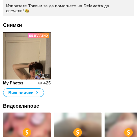
Изпратете Токени за да помогнете на
Delavetta
да
спечели!
Снимки
БЕЗПЛАТНО
3
425
My Photos
Виж всички
Видеоклипове