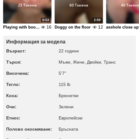
25 Токена
60 Токена
40 Токен
0:53
2:59
16
12
Playing with boobs
Doggy on the floor
asshole close up
Информация за модела
Възраст:
22 години
Търся:
Мъже, Жени, Двойки, Транс
Височина:
5'7"
Тегло:
115 lb
Коса:
Брюнетки
Очи:
Зелени
Етнос:
Европейски
Полово окосмяване:
Бръсната