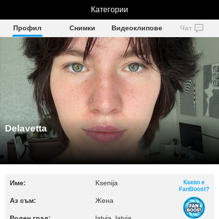
Категории
Delavetta
Профил
Снимки
Видеоклипове
Чат
Delavetta
Име:
Ksenija
Какво е
FanBoost?
Аз съм:
Жена
Роден град:
latvia, latvia