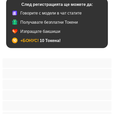
След регистрацията ще можете да:
Говорите с модели в чат статите
Получавате безплатни Токени
Изпращате бакшиши
+БОНУС!
10 Токена!
BDSM
Азиатки
Анален
Арабки
Бабички
Бели Момичета