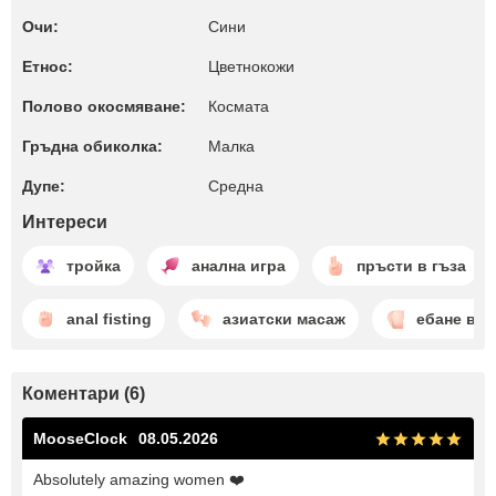
Очи:
Сини
Етнос:
Цветнокожи
Полово окосмяване:
Космата
Гръдна обиколка:
Малкa
Дупе:
Среднa
Интереси
тройка
анална игра
пръсти в гъза
anal fisting
азиатски масаж
ебане в г
Коментари (6)
MooseClock
08.05.2026
Absolutely amazing women ❤️