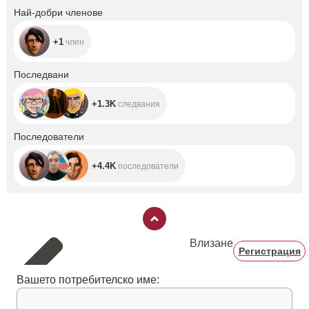
+1
Най-добри членове
+1
член
+1.3K
Последвани
+1.3K
следвания
+4.4K
Последователи
+4.4K
последователи
Влизане
Регистрация
Вашето потребителско име: