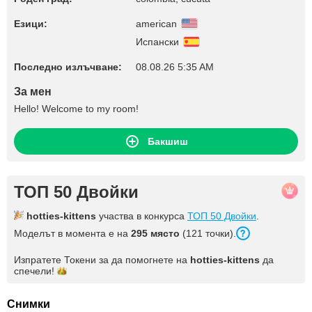
Езици:
american
Испански
Последно излъчване:
08.08.26 5:35 AM
За мен
Hello! Welcome to my room!
Бакшиш
ТОП 50 Двойки
hotties-kittens
участва в конкурса
ТОП 50 Двойки
.
Моделът в момента е на
295 място
(121 точки).
Изпратете Токени за да помогнете на
hotties-kittens
да
спечели!
Снимки