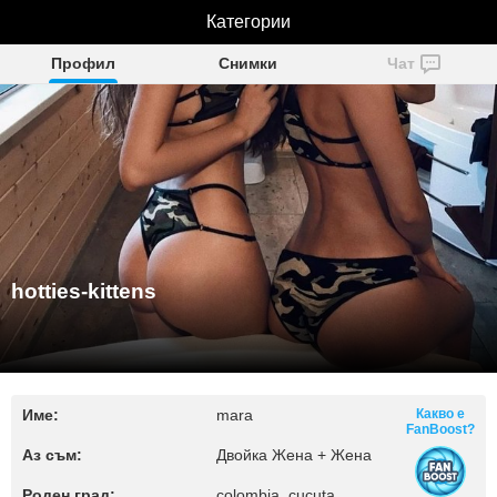
hotties-kittens
Категории
Профил
Снимки
Чат
hotties-kittens
Име:
mara
Какво е
FanBoost?
Аз съм:
Двойка Жена + Жена
Роден град:
colombia, cucuta